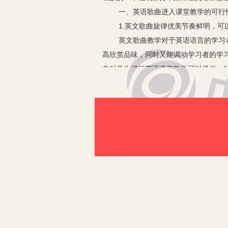
一、英语歌曲进入课堂教学的可行
1.英文歌曲旋律优美节奏鲜明，可
英文歌曲教学对于英语语言的学习者来
高欣赏品味，同时又能调动学习者的学
曲对学生进行英语语言教学可以提供一
不知不觉之中提高英语的听说读写能力
2.歌曲是最自然、最有意义的“机械重
歌曲最大的特点就是它的可重复性和持
常要求学生背诵课文以增加语言的有效
活的创作，语言精美，富有生活的气息
曲。学生反复哼唱歌曲的过程，就是他
促进学生英语语言的输出。
3.英文歌曲通常以文化为背景，题材
每一首歌曲都有一个脉络清晰的思想，
的一种有效方式。
英文歌曲语音标准纯正，听唱英文歌曲