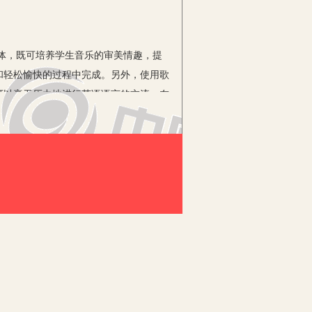
体，既可培养学生音乐的审美情趣，提
和轻松愉快的过程中完成。另外，使用歌
可以毫无压力地进行英语语言的交流，在
生没有良好的语言运用氛围，老师们经
的兴趣。而英语歌曲中的歌词都是基于生
生都会很乐意一遍遍地重复演唱这些歌
有效，使语言的输入变得更加容易，从而
材料，是了解西方人的思维及语言习惯
的要求比较高，而歌词连读、略读、重