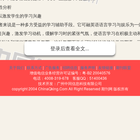
性分析
以激发学生的学习兴趣
说是一种多方受益的学习辅助手段。它可融英语语言学习与娱乐为一
习兴趣，激发学习动机，缓解学习时的紧张气氛，使语言学习在积极主动
种融洽和谐的课堂教学氛围，这种氛围下学生可以轻松愉快地学习英语，
登录后查看全文...
。
复”，易于“根植心中”，成为永久记忆
关于我们
|
联系方式
|
广告服务
|
招聘信息
|
服务声明
|
友情链接
|
期刊联盟
久性，可以驻留于我们的瞬时记忆和永久记忆之中。在中国，由于学
增值电信业务经营许可证编号：粤-B2 20040576
输入。但背诵课文的过程是非常枯燥的，许多学生因此失去了对英语学习
电话：4008-319-678 客服QQ：51400436
技术开发：广州中同信息科技有限公司
，可以给学生带来真实的语言体验，再加上歌曲的可重复演唱的特性，学
copyright 2004 ChinaQking.Com All Right Reserved 期刊网 版权所有
们不断地重复记忆词汇和句式的过程，这比起孤立地背单词、背文章更加
广泛内容丰富，是学习英美文化和语音知识的有效载体
浓烈深远的意境及一定的背景知识,是进行跨文化知识传授不可多得的
有助于培养英语学习者的英语语感。歌曲时而快时而慢的节奏对发音