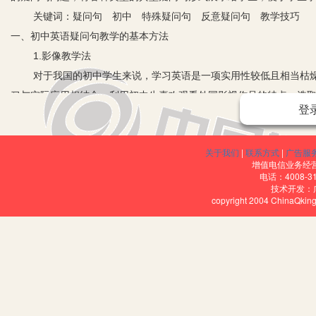
关键词：疑问句 初中 特殊疑问句 反意疑问句 教学技巧
一、初中英语疑问句教学的基本方法
1.影像教学法
对于我国的初中学生来说，学习英语是一项实用性较低且相当枯燥
习与实际应用相结合，利用初中生喜欢观看外国影视作品的特点，选
登
过欣赏影视作品，使学生意识到学习英语能够给自身带来的种种便利
2.情境教学法
关于我们
|
联系方式
|
广告服
结合课本内容，人为设置一定的日常生活情境，安排学生使用各类
增值电信业务经营许
他们的用词、语法、句式、语气以及发音等进行点评，要求学生做课
电话：4008-3
技术开发：
围。
copyright 2004 ChinaQk
3.实践教学法
我们还可以通过在全校开展“英语日”、“英语角”、参观学习等活动
能力，逐步提高学生的英语水平。
二、针对四种疑问句式的特殊教学方法
1.一般疑问句
一般疑问句是英语日常交际最常见的一种疑问句表达形式，其功能