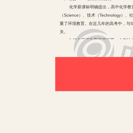
化学新课标明确提出，高中化学教育应
（Science）、技术（Technolog
重了环境教育。在近几年的高考中，与S
关。
1.结合环境教育开展德育。人类社会
得的胜利，对于每一次胜利，自然界都
识地将环保意识教育穿插于教学中，将
环境。
2.结合社会教育开展德育。新教材中
学”、“低碳经济”等词语频繁出现在社
化碳、甲烷等温室气体的排放，营造良
平时的教学中，化学教师应让学生认识
责任。在实验教学中，应注意培养学生
会发展贡献力量的信念。
二、结合化学发展史进行德育渗透
1.帮助学生树立民族自豪感和历史使