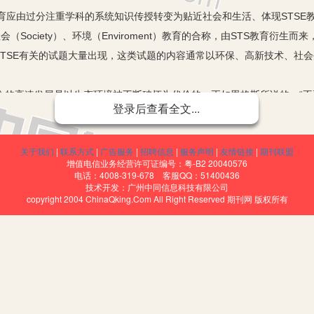
由过分注重学科的系统知识传授转变为贴近社会和生活、体现STSE教育
y）、社会（Society）、环境（Enviroment）教育的合称，由STS教
TSE有关的试题大量出现，这类试题的内容通常以环保、高新技术、社
的高速发展是以生态环境被不断破坏为代价的。正如恩格斯所说的：“不
登录后查看全文...
报复了我们。”现在环境污染已不再是个别区域的问题，它威胁到全人类的
现实中发生的环境污染事件和国家命运、人类发展联系起来，教育学生要
关于我们
|
联系方式
|
广告服务
|
招聘信息
|
服务声明
|
友情链接
|
期刊联盟
增值电信业务经营许可证编号：粤-B2 20040576
增加了介绍化工生产、化学产品内容的分量。能否正确使用化学品，直接
电话：4008-319-678 客服QQ：51400436
技术开发：广州中同信息科技有限公司
会生活中，在可持续发展的思想指导下如何减少高碳能源的消耗，减少煤炭
copyright 2004 ChinaQking.Com All Right Reserved 期刊网 版权所有
好的自然生态环境，不仅是科技工作者们研究的问题，也是每一个社会成
到“技术创新，开发新能源，发展绿色经济”是当今社会发展的正确道路。
树立环保意识，大力倡导绿色实验、微型实验，同时要加强对实验废渣废
命感。中国是世界上化学工艺发明和使用最早的国家之一。我国古代的