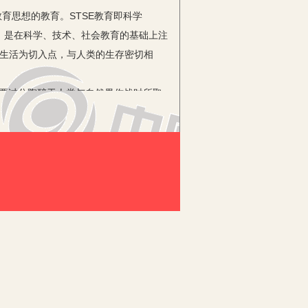
思想的教育。STSE教育即科学
育衍生而来，是在科学、技术、社会教育的基础上注
会生活为切入点，与人类的生存密切相
要过分陶醉于人类与自然界作战时所取
生存与发展。化学教师在课堂上应有意
从身边的小事做起，自觉维护我们的生态
关系到人类的命运。现在“绿色化
、石油等不可再生能源的使用，减少二氧
员包括每一个高中生都应关心的问题。在
在这方面，每个人都应承担起相关的社会
液的管理，教育学生以实际行动践行为社
火药制造、造纸、酿造、冶金等技术为推