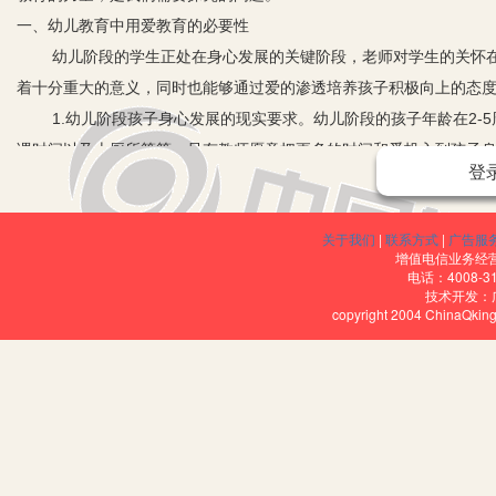
一、幼儿教育中用爱教育的必要性
幼儿阶段的学生正处在身心发展的关键阶段，老师对学生的关怀在
着十分重大的意义，同时也能够通过爱的渗透培养孩子积极向上的态
1.幼儿阶段孩子身心发展的现实要求。幼儿阶段的孩子年龄在2-5
课时间以及上厕所等等。只有教师愿意把更多的时间和爱投入到孩子
登
成长。因此，作为幼儿教师，必须及时地关注学生的变化，关注学生
有教师及时关注，给予学生应有的关怀，才能够让学生更快地适应校
关于我们
|
联系方式
|
广告服
2.幼儿教师职业素养的要求。作为幼儿教师，除了必须具备一定的
增值电信业务经营许
的孩子，当孩子遇到困难的时候能够及时地给予帮助，针对孩子的一
电话：4008-3
技术开发：
进行身体的伤害，造成孩子心灵上的创伤。加之近年来有许多负面的
copyright 2004 ChinaQk
此为警示，不断提高自身的职业素养，真正做到对学生有耐心、对工
3.新时代教育目标的客观要求。新时代背景下，对教育目标提出了
学生自身还不具备明辨是非的能力，还是一张白纸。
因此，教师要引导学生成为一个人格高尚的人，就必须言传身教，耳濡
终实现全面发展的教育目标。
二、幼儿教育中用爱教育的方法