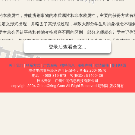
质属性，并能辨别事物的本质属性和非本质属性，主要的获得方式有
的定义形式出现，并略去了其形成过程，导致大部分学生对抽象概念不理
总会弄错平移和伸缩变换顺序不同的区别，部分老师就会让学生记住
就犯糊涂。教师在传授图形变换的概念时，可以让学生自己动手尝试这种
登录后查看全文...
深刻。
列出解析式。1.将y=sinx先向右平移 个单位，横坐标变为原来的 ；
关于我们
|
联系方式
|
广告服务
|
招聘信息
|
服务声明
|
友情链接
|
期刊联盟
和先伸缩再平移两种途径，将y=sinx通过图形变换为y=sin（3x+ ）
增值电信业务经营许可证编号：粤-B2 20040576
比较、概括、假设和验证等一系列概念的形成过程，真正理解了不同
电话：4008-319-678 客服QQ：51400436
技术开发：广州中同信息科技有限公司
copyright 2004 ChinaQking.Com All Right Reserved 期刊网 版权所有
证明相交弦定理，并对题目进行变式推广。显然大家都想到了推广割
的阶段，并不清楚这几个定理是如何证明的以及它们之间的联系。教师在
，强化对定理的理解与记忆，从中培养发现问题和解决问题的能力。
圆有关的比例线段这一章，从相交弦定理到切线定理的证明就很有条理。书
的弦，再考虑任意两条相交的弦，一步一步得出相交弦定理证明。