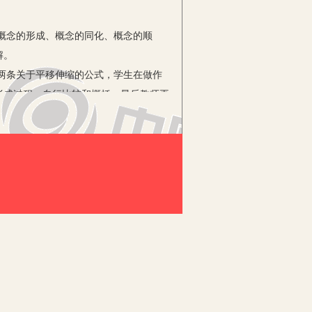
概念的形成、概念的同化、概念的顺
解。
两条关于平移伸缩的公式，学生在做作
形成过程，自行比较和概括，最后教师再
2.将y=sinx横坐标变为原来的 ，
。
图形变换的本质，从中学会了研究问题
线定理、切割线定理以及切线定理的证
教学中应该注意揭示结论的发现过程并有
中是从特殊到一般，由AB、CD是两