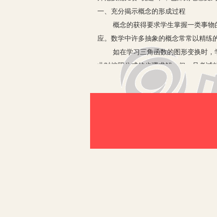
一、充分揭示概念的形成过程
概念的获得要求学生掌握一类事物的本
应。数学中许多抽象的概念常常以精练
如在学习三角函数的图形变换时，学生
业时按照公式的步骤求解，但一旦考试
加以总结，这样学生的理解和记忆会更
例：作以下图形变换，画出变换后的图形并
再向右平移 个单位；3.采取先平移再伸缩
通过以上三道习题练习，学生自己经历
和提出概念的思想方法。
二、充分揭示结论的发现过程
在本次说题比赛中，笔者抽到的题目是
明，但大部分学生都只停留在会用定理
一定的条理，学生才能了解结论的由来
如高中数学人教版选修4-1课本中与
条互相垂直的直径，变成两条互相垂直