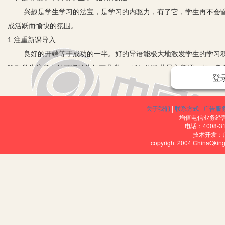
兴趣是学生学习的法宝，是学习的内驱力，有了它，学生再不会昏
成活跃而愉快的氛围。
1.注重新课导入
良好的开端等于成功的一半。好的导语能极大地激发学生的学习积
吸引学生注意力的可归纳为如下几类：（1）用歌曲导入新课。如，教
登
最”来导入新课。例如，在学习亚洲地形特征时，先提问：世界最高的
置？之后顺利地让学生得出亚洲的地形特征是中高周低。（3）以著名
关于我们
|
联系方式
|
广告服
园城市新加坡等著名风光，然后开始东南亚的学习。（4）用诗歌导入
增值电信业务经营许
入。在讲述国家地理或区域地理可用此法导入，如，用“奥巴马竞选总
电话：4008-3
技术开发：
2.充分运用挂图和媒体教具
copyright 2004 ChinaQk
除了制作一些与教材内容相关的挂图、幻灯片和录像片之外，还可以
率”、“中国农业分布”、“中国主要铁路干线”等主题鲜明、制作精湛的
3.创设轻松和谐的课堂环境
首先要提高教师的文化知识素养，包括一般的科学文化素养和专业
教学语言，提高控制课堂的组织能力和应变能力；与学生平等相待，
二、以学生为主体，建立互学互助的教学模式