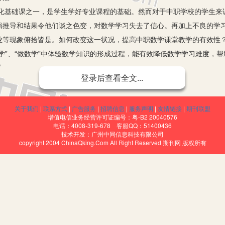
础课之一，是学生学好专业课程的基础。然而对于中职学校的学生来
辑推导和结果令他们谈之色变，对数学学习失去了信心。再加上不良的学
业等现象俯拾皆是。如何改变这一状况，提高中职数学课堂教学的有效性
学”、“做数学”中体验数学知识的形成过程，能有效降低数学学习难度，
性。
登录后查看全文...
生的学习兴趣
做如下游戏实验:课前教师制作面值100元、50元、10元、5元、1
关于我们
|
联系方式
|
广告服务
|
招聘信息
|
服务声明
|
友情链接
|
期刊联盟
组开展掷骰子游戏，游戏规则是:每次掷两颗骰子，计算掷得的点数之和。
增值电信业务经营许可证编号：粤-B2 20040576
10或者11，得二等奖，奖游戏币50元；若掷得的点数之和等于8或者9
电话：4008-319-678 客服QQ：51400436
技术开发：广州中同信息科技有限公司
况时，付游戏币2元。游戏后提问学生:出现各个数值的可能性是否是同等的
copyright 2004 ChinaQking.Com All Right Reserved 期刊网 版权所有
本节课通过游戏实验，让学生体验“玩中学、学中玩”的数学学习乐趣，充
深学生对概念、定理的深入理解
让学生做如下实验:首先在桌面上放一颗图钉，让图钉尖朝上，在图钉
钉，让图钉尖朝上，在两颗图钉上放置硬纸板，观察两颗图钉能否将一块
硬纸板，观察并排成直线的三颗颗图钉能否将硬纸板架起来；最后在桌面