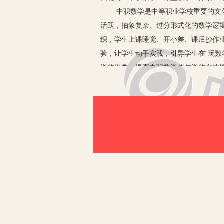
中职数学是中等职业学校重要的文化基
活跃，抽象复杂、过分形式化的数学逻
织，学生上课睡觉、开小差、课后抄作
验，让学生动手实践，引导学生在“玩数
学的兴趣，提高中职数学教与学的有效
一、游戏实验，活跃课堂气氛，激发学
例如在频率与概率的教学中，可组织学生
的游戏币5张。上课时，要求学生四人一
奖游戏币100元；若掷得的点数之和等于
数之和等于2、3、4、5、6、7等情
分组实验，检验学生的猜想是否正确。
堂教学达到了事半功倍的效果。
二、直观操作实验，建立数学表象，加
例如在教授平面的基本性质3时，笔者
硬纸板架起来；接着在桌面上放两颗图
图钉，图钉尖朝上，在图钉上放置一张