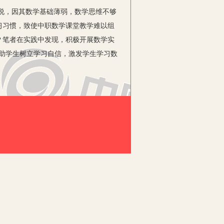
说，因其数学基础薄弱，数学思维不够
习习惯，致使中职数学课堂教学难以组
？笔者在实践中发现，积极开展数学实
帮助学生树立学习自信，激发学生学习数
元的游戏币若干，学生每人制作面值2元
若掷得的点数之和等于12，得一等奖，
，得三等奖，奖游戏币10元；若掷得的点
？中奖和不中奖哪种可能性大？接着进行
分调动了学生的学习积极性、主动性，课
上放置一块硬纸板，观察一颗图钉能否将
硬纸板架起来；然后在桌面上并排放三颗
上放不成直线的三颗图钉，让图钉尖朝