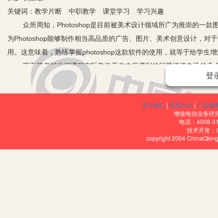
关键词：教学片断 中职教学 课堂学习 学习兴趣
众所周知，Photoshop是目前被美术设计领域所广为推崇的一款
为Photoshop能够制作相当高品质的广告、图片、美术创意设计
用。这意味着，熟练掌握photoshop这款软件的使用，就等于给学
下面笔者就这门课程实际教学工作中所遇到的问题谈谈自己的几
登
一、前期的艺术铺垫
学习这款软件固然对于学生有许多显而易见的非常实用的好处，但与普
关于我们
|
联系方式
|
广告服
如美术基础、色彩常识、图形结构、形象思维等等，这些都要求学生在系
增值电信业务经营许
增大了软件教授的难度，构成了一定程度上的学习门槛。
电话：4008-3
技术开发：
确实，photoshop并不是单纯的理论占绝对多数的纯计算机类
copyright 2004 ChinaQk
课进程中必须辅以一定的艺术熏陶，比如图形美感的表达、色彩的和
响，从而在教学环节中使制作的photoshop作品得以更完美的诠
握。
二、教材的选择
教材的选择当然也至关重要，目前很多photoshop类教学都只
生无法很容易就理解操作概念本身所蕴含的全部使用目的。而且很多情况