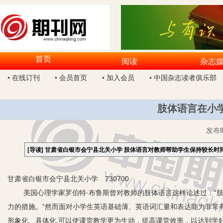
首页
阅读
杂志
• 在线订刊
• 会员首页
• 加入会员
• 中国杂志读者俱乐部
肢体语言在小
发布
[导读]
甘肃省白银市会宁县北关小学 肢体语言对教师帮助学生保持较长时
甘肃省白银市会宁县北关小学 730700
美国心理学家罗伯特·布鲁斯曾对教师的肢体语言这样论述过：“肢
力的措施。”然而面对小学生英语基础薄、英语词汇量和表达能力非常
形象化、具体化,可以使课堂教学更为生动，提高课堂效率，以达到学