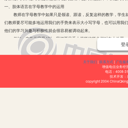
一、肢体语言在字母教学中的运用
教师在字母教学中如果只是领读、跟读，反复这样的教学，学生就
们教师要尽可能多地运用我们的手势来表示大小写字母，也可以用我们
他们的学习兴趣与积极性就会很容易被调动起来。
例如，在教学字母A时，我把两只手大拇指的指尖相对向上放平，其
登
学字母K的时候，人立正站好，伸出一只手跟头成45度角，再伸出一条
法，学生乐于接受并使用，就能轻轻松松地掌握26个字母。再如在教
关于我们
|
联系方式
|
广告服
紧靠食指，而食指、中指、无名指、小指四指都微微地张开半厘米，就变
增值电信业务经营许
母，同时还有口述字母笔顺加深记忆。
电话：4008-3
技术开发：
二、肢体语言在单词教学中的运用
copyright 2004 ChinaQk
单词是由字母组成，既然字母都可以用手势来表示，那么单词同样
帮助学生学习单词既生动又形象。把单词中的每一个字母都用手势连
他们记住了这些动作能记住了这个单词。另外，在教一个单词的时候
例如：教open、close两个单词，我一边说open,一边打开教室
之余他们就会领悟open、close的意思了。在教学“book”这个
读出“book”的发音，学生一下子就记住了，就算我不说出这个单词