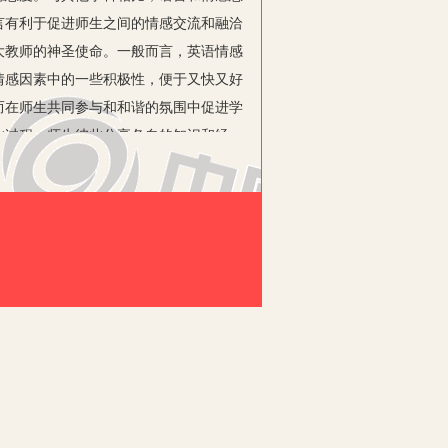
言有利于促进师生之间的情感交流和融洽
大教师的神圣使命。一般而言，英语情感
情感因素中的一些积极性，便于又快又好
而在师生共同参与和和谐的氛围中促进学
此过程，师生彼此分享各自的知识和经
英语情感教学需要依据哪些方面呢？作者
中积极主动地学，换言之，是促使学生
平，在快乐的氛围中进行创造。”因此，
在于一些情绪的调整上，而要以积极的情
高的教学境界。
师在课堂教学中主动传授知识、技能、
视的是：教师在实施这一方面时要格外关
英语教师在进行备课、讲课和评价的时候