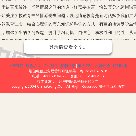
助于语言来传递，当然情感之间的沟通同样需要语言，恰如其分地运用语
开始关注学校教育中的情感丧失问题，强化情感教育是新时代赋予我们广
本的教育理念，结合心理学的有关知识和科学的方式，有目的地调动学生
性，增强学生的学习兴趣，提升学习动机、自信心、积极性和目的性，从
教学时教师教和学生学的和谐统一，是一种师生沟通和互相启发的过程，
登录后查看全文...
，情感因素在提升学生综合能力和教学有效性等方面效果显著。那么实施
关于我们
|
联系方式
|
广告服务
|
招聘信息
|
服务声明
|
友情链接
|
期刊联盟
增值电信业务经营许可证编号：粤-B2 20040576
此方面需要教师整体把握各种教学变数，促使学生在一种欢乐的氛围
电话：4008-319-678 客服QQ：51400436
技术开发：广州中同信息科技有限公司
学研究表明：“当学生处于欢乐的情绪中，可以最大程度提升他们的智力水
copyright 2004 ChinaQking.Com All Right Reserved 期刊网 版权所有
主要的时间和精力用于如何调动学生快乐的情绪之中。然而教学目标并非
层次的情感转变。这种由低到高的转变就是一种善学和乐学，这是一种最
施情感教育当然是需要借助一定的情感来进行教学的，此方面在于教
情感因素，以便实现以情促知、情知交融的境界。此过程需要引起高度重
和激励的良好情感，充分发挥自身魅力和艺术进行情感熏陶。此外，初中