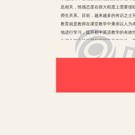
息相关，情感态度在很大程度上需要借
师生关系。目前，越来越多的有识之士
教育就是教师在课堂教学中秉承以人为
地进行学习，提升初中英语教学的有效
生综合能力的发展和实现教学有效性。
验，在情感体验中实现共同发展，因此
认为，应注意以下四个方面：
一、寓教于乐
寓教于乐在情感教学中居于核心地位，
在英语学习中善学和乐学。现代教育教
初中英语教师在运用这个方面时，要将
感为契机引导学生由低层次的情感向高
二、用情讲授
情感交流是情感教学中的典型代表。实
思想和方法的同时，辅助于一些积极的
注自身情绪，以一种积极、快乐、饱满