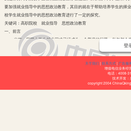
要加强就业指导中的思想政治教育，其目的就在于帮助培养学生的择
校学生就业指导中的思想政治教育进行了一定的探究。
关键词：高职院校 就业指导 思想政治教育
一、前言
当前，我国大学生就业困难已经成为一个普遍的问题，每年都会有
登
之许多的大学生在其择业和就业观念上都存在一定的偏差，所以就使
我国大学生就业难问题得到有效的解决，首先就应该从高校教育中做
关于我们
|
联系方式
|
广告服
导，所以说加强高职院校学生就业指导中的思想政治教育可以有效地
增值电信业务经营许
而有效地解决我国当前高职院校学生就业难的问题。
电话：4008-3
技术开发：
二、高职学生就业困境及其就业过程中产生的思想问题
copyright 2004 ChinaQk
1.高职学生的就业困境。
近些年来，我国的教育体制正在不断地改革，许多高职院校的办学
为振兴地方经济做出了巨大的贡献。但是随着高职院校毕业学生的增
方面：
首先，社会对于高职院校毕业生的认可度较低。虽然我国的教育体
育，所以许多企业在招聘时往往更加倾向于选择普通本科院校毕业的