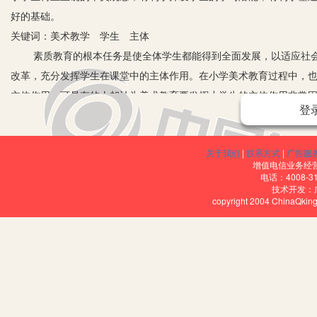
好的基础。
关键词：美术教学 学生 主体
素质教育的根本任务是使全体学生都能得到全面发展，以适应社会
改革，充分发挥学生在课堂中的主体作用。在小学美术教育过程中，
主体作用。可是有的人却认为美术教育要发挥小学生的主体作用非常困
登
们坚持认为小学生只能临摹他人的作品，并以临摹得像与不像为标准
的。事实上，小学美术也可以和其他学科一样，体现出学生的主体地
关于我们
|
联系方式
|
广告服
在美术课教学中，教师要根据不同的教学内容采取多种形式，激发学
增值电信业务经营许
一、精心导入，创设最佳的学习情境
电话：4008-3
技术开发：
良好的导入能充分调动学生学习的积极性，使学生积极、主动地参
copyright 2004 ChinaQk
我先放录像片，雪花纷纷扬扬地落下来，把学生带入一个美好的情境。然
出雪是小朋友的好朋友，它能装点大自然，给人们带来欢乐。老师说：
在课堂上不仅能积极主动地学习，而且还有助于他们动脑、动手能力
二、采用启发式教学，促进学生积极思维
小学生的思维还未发展成熟，他们往往借助平时所熟悉的形象去理
能力。我在讲五年级《大家都来画》这一课时，不是单调地讲解让学