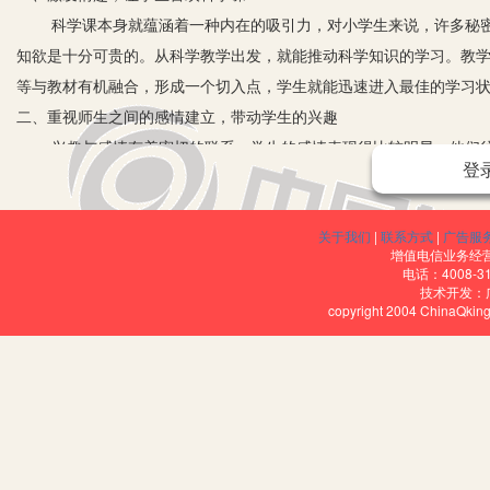
科学课本身就蕴涵着一种内在的吸引力，对小学生来说，许多秘密往
知欲是十分可贵的。从科学教学出发，就能推动科学知识的学习。教
等与教材有机融合，形成一个切入点，学生就能迅速进入最佳的学习
二、重视师生之间的感情建立，带动学生的兴趣
兴趣与感情有着密切的联系，学生的感情表现得比较明显，他们往
登
要与学生建立良好的师生感情。
首先，我在上课时力争做到教态亲切、说话和蔼、辅导耐心，使同
关于我们
|
联系方式
|
广告服
其次是正确对待学生的错误和挫折，不随意批评学生，更不能挖苦
增值电信业务经营许
经常谈心，了解他们学习上的困难，并和他们一起完成课外作业。教
电话：4008-3
技术开发：
三、体验成功，让学生喜欢科学课
copyright 2004 ChinaQk
如教学《导体和绝缘体》时，为了检验自来水、盐水的导电性能，
盐，另一杯什么都不放，结果发现自来水不导电，盐水也不导电。于
还是不亮，于是学生根据书本提示，逐渐增加电池的节数。增到8节电
亮了，同学们不约而同地叫起来“小电珠亮了”，兴奋之情无以言表。
了。
四、课外延伸，让学生喜欢科学课