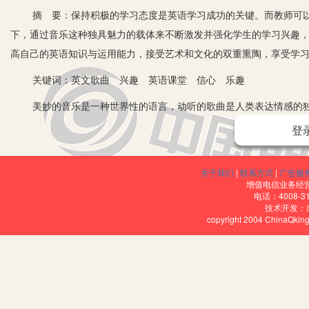
摘 要：保持积极的学习态度是英语学习成功的关键。而教师可以
下，通过音乐这种独具魅力的载体来不断激发并强化学生的学习兴趣
高自己的英语知识与运用能力，接受艺术和文化的双重熏陶，享受学
关键词：英文歌曲 兴趣 英语课堂 信心 乐趣
美妙的音乐是一种世界性的语言，动听的歌曲是人类表达情感的独特
着时代的发展，歌曲以其独特的魅力不仅融入了我们的生活，更是走
登
用。
众所周知，对于学生学习而言，兴趣是最好的老师。著名学者魏书生
关于我们
|
联系方式
|
广告服
增值电信业务经营许
件，互为因果。学生的学习兴趣越高，效果就越好；效果好了，兴趣就
电话：4008-3
技术开发：
这就需要教师在教学中营造出愉快而又轻松的学习氛围，设计一些有趣
copyright 2004 ChinaQk
兴趣。而教唱一些适合中学生的经典英文歌曲有助于启迪学生思维，
趣。特别是毕业班的学生，升学压力经常让他们累得喘不过气，每天
基础性和连贯性的要求都很高，再加上外语语境学习环境的相对缺失
英语无论是作为学生现在的基础教育，还是他们将来的自身发展，都是
习，结局只会是将他们推向“英语厌学”的深渊。而在课堂上的一首英