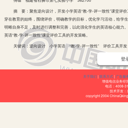
傅碟 福建省石狮市第七实验小学 362700
摘 要：聚焦逆向设计，开发小学英语“教-学-评一致性”课堂评价
穿在教育的始终，围绕评价，明确教学的目标，优化学习活动，给学
明晰自身不足，及时进行调整和完善，以此强化学生的英语核心能力
英语“教-学-评一致性”课堂评价工具的开发策略。
关键词：逆向设计 小学英语 “教-学-评一致性” 评价工具开发
纵观传统的小学英语课堂，很多教师从教与学的视角开展育人工作
登
学工作难以形成完整闭环，影响了深层推进。在此背景下，基于逆向设计
设计的特征，进行评价工具的开发，可最大化地发挥评价的育人价值
关于我们
|
联系方式
|
广告服
应有力寻求实践育人路径，推进小学英语教学工作的高质、高效落实
增值电信业务经营许
电话：4008-3
技术开发：
一、基于逆向设计“教-学-评一致性”确定教的目标
copyright 2004 ChinaQk
目标是行动的先导与指南，在小学英语“教-学-评一致性”的教学中
容，对教材知识有全面的把握，并综合考量学生的实际学情，立足于此
二、基于逆向设计“教-学-评一致性”开发评价工具