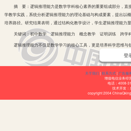
摘 要：逻辑推理能力是数学学科核心素养的重要组成部分，直接
学教学实践，系统分析逻辑推理能力的理论基础与构成要素，提出以
培养路径。研究结果表明，通过结构化教学设计，学生逻辑推理能力
关键词：初中数学 逻辑推理能力 概念教学 证明训练 跨学
逻辑推理能力不仅是数学学习的核心工具，更是培养科学思维与创新能
学学科核心素养，强调通过数学活动发展学生“从已知到未知”的推理
登
与方法指导。
一、初中数学逻辑推理能力的理论基础
关于我们
|
联系方式
|
广告服
增值电信业务经营许
初中阶段数学思维中的逻辑推理素养，来自于形式逻辑知识与数学
电话：4008-3
技术开发：
向，其中，对于概念的要求即给出明确的定义与分类，诸如数域中的自
copyright 2004 ChinaQk
则构成的，即包括演绎推理(即由一般到特殊)，如：所有三角形的内角和
到一般)，如由诸多等腰三角形得出“等腰三角形两个底角相等”；而
行证明。思维推理能力的提高，不仅需要对相关逻辑的规则的内化，更
练，为后继学习代数、函数等内容奠定基础。