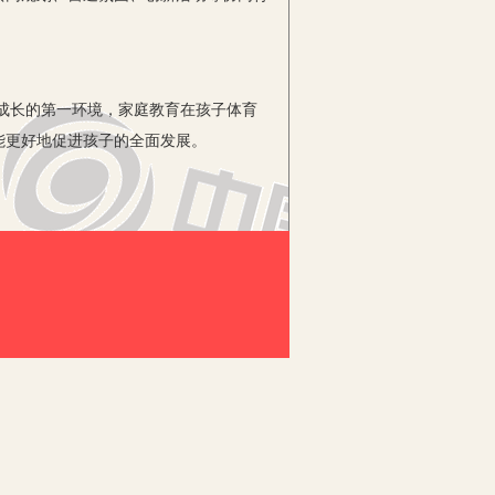
成长的第一环境，家庭教育在孩子体育
能更好地促进孩子的全面发展。
学和体育活动，提高孩子的身体素质，培
念。两者在目标上高度一致，都致力于为
如，在体育课上，孩子可以学习到田径、
展个性化的体育活动。
受到家庭环境和家长态度的影响。如果家
，孩子可能会对体育活动缺乏兴趣。同