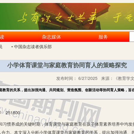
读
杂志媒体
服务
员
• 中国杂志读者俱乐部
小学体育课堂与家庭教育协同育人的策略探究
发布时间：
6/27/2025
来源：
《教育学文
庭教育的关系，提出加强沟通、共同规划、营造氛围、创新活动等协同育人策略，旨
251800
惯养成的关键时期，体育课堂与家庭教育在孩子体育素养培养中均发
人合力。本文深入分析小学体育课堂与家庭教育的关系，提出加强沟通、