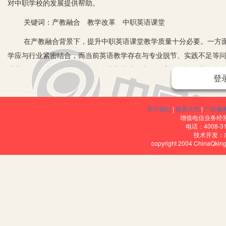
对中职学校的发展提供帮助。
关键词：产教融合 教学改革 中职英语课堂
在产教融合背景下，提升中职英语课堂教学质量十分必要。一方面
学应与行业紧密结合，而当前英语教学存在与专业脱节、实践不足等
升英语教学质量有助于优化人才培养模式，实现教育供给与产业需求
登
一、产教融合对中职英语课堂提出全新的教学目标和课程需求
1.产教融合的内在含义。产教融合是将现代教育和地方产业相互融
关于我们
|
联系方式
|
广告服
增值电信业务经营许
以将教育成果转化为实际生产力，同时为学生的就业提供帮助。这就
电话：4008-3
技术开发：
生实践能力和专业技能，为学生就业提供帮助。学生学习的专业以及掌
copyright 2004 ChinaQk
学生综合素质，提升学生实践能力，增加学生的就业率，从而培养综
2.产教融合背景下的中职英语课堂教学目标。产教融合背景导致中
养学生实践能力，以培养学生的就业能力和综合素质为最终教学目标
学校要构建高效英语教学课堂，培养符合社会需求的人才，充分重视
二、产教融合背景下提升英语课堂教学质量