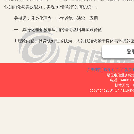
认知内化与实践能力，实现“知情意行”的有机统一。
关键词：具身化理念 小学道德与法治 应用
一、具身化理念教学应用的理论基础与实践价值
1.理论内涵。具身认知理论认为，人的认知依赖于身体与环境的互
法治教学中，具身化理念体现为“以身体之，以心验之”，即通过身体
登
令强禁。
2.实践价值。(1)突破说教困境。受“教以应试”影响，传统德育长
关于我们
|
联系方式
|
广告服
增值电信业务经营许
打破抽象概念的隔阂，让学生置身其中，如进行“地球小卫士”角色扮
电话：4008-3
技术开发：
学活动。(2)强化情感体验：情感共鸣是道德内化的核心，把教材上
copyright 2004 ChinaQk
通过模拟“受伤急救”情境，让学生在具身体验中理解安全的重要性，这
再视课堂为唯一育人阵地，更多时候将课堂延伸至生活实践，如在《关
乡文化的认同。
二、具身化理念教学应用的实施路径
1.情境浸润：从符号认知到具身参与。新部编教材强调“生活化”