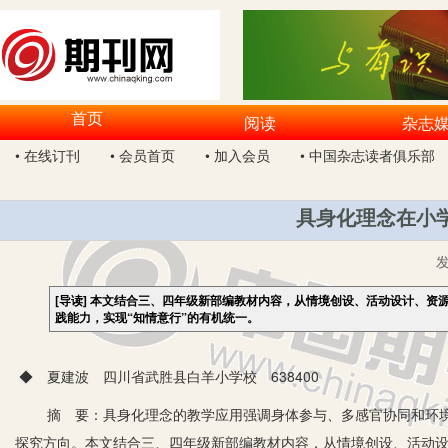
首页
阅读
杂志
• 在线订刊
• 会员首页
• 加入会员
• 中国杂志读者俱乐部
具身化理念在小
[导读]
本文结合三、四年级新部编教材内容，从情境创设、活动设计、资
践能力，实现“知情意行”的有机统一。
◆ 夏建波 四川省武胜县白羊小学校 638400
摘 要：具身化理念的教学应用强调身体参与、多感官协同和环境
探究方向。本文结合三、四年级新部编教材内容，从情境创设、活动