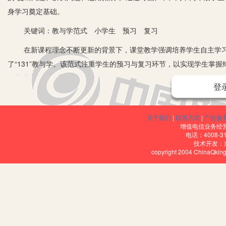
身学习奠定基础。
关键词：教与学范式 小学生 预习 复习
在新课程理念不断更新的背景下，课堂教学强调培养学生自主学习
了“131”教与学。该范式注重学生的预习与复习环节，以实现学生掌握
习方法也取得了良好的教学效果。
登
一、“131”教与学范式概述
1.“131”教与学范式的内涵。
关于我们
|
联系方式
|
广告服
增值电信业务经营许
“131”教与学范式中，前一个“1”指学生学习前的自我预习，后一个“
电话：4008-3
技术开发：
该模式可以概括为“三步五环节”，“三步”指每节课包含课前、课中、
copyright 2004 ChinaQk
用拓展、课后复习五个环节，是学生获取知识的完整学习过程，也是
2.“131”教与学范式的意义。
“131”教与学范式是《学记》中“教学相长”理论的现实呈现，充分
生真正成为学习的主人，促进了学生主体意识与主体能力的发展。在