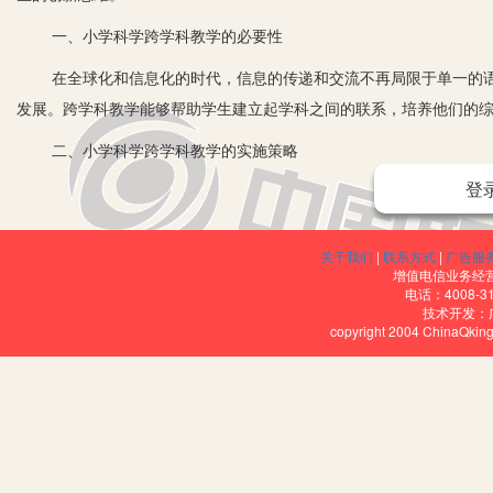
一、小学科学跨学科教学的必要性
在全球化和信息化的时代，信息的传递和交流不再局限于单一的语
发展。跨学科教学能够帮助学生建立起学科之间的联系，培养他们的
二、小学科学跨学科教学的实施策略
登
1.与自然科学学科融合。自然科学学科如物理、化学、生物等具有
保护”这一主题时，可以结合生物学科中关于生态系统的知识，用小学
中关于能源的种类和利用的知识，通过小学科学进行讲解和讨论。这
关于我们
|
联系方式
|
广告服
增值电信业务经营许
知识有更深入的认识。
电话：4008-3
技术开发：
2.与社会科学学科融合。社会科学学科如历史、地理、政治等与小
copyright 2004 ChinaQk
主题时，可以结合地理学科中关于不同国家的地理位置、气候、资源等
时，可以引入历史学科知识，用小学科学讲述重大历史事件的背景、
还能对不同国家和民族的文化有更深刻的理解，培养他们的跨文化意
3.与艺术学科融合。艺术学科如科学、美术等具有很强的审美价值
如在学习“科学与文化”这一主题时，可以结合科学学科的知识，用小学