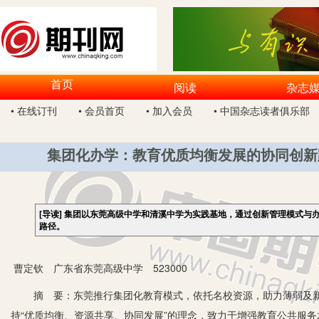
首页
阅读
杂志
• 在线订刊
• 会员首页
• 加入会员
• 中国杂志读者俱乐部
集团化办学：教育优质均衡发展的协同创新
[导读]
集团以东莞高级中学和清溪中学为实践基地，通过创新管理模式与
路径。
曹定钦 广东省东莞高级中学 523000
摘 要：东莞推行集团化教育模式，依托名校资源，助力薄弱及新
持“优质均衡、资源共享、协同发展”的理念，致力于增强教育公共服