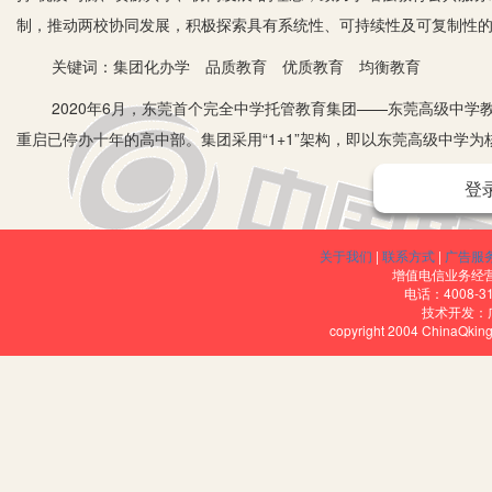
制，推动两校协同发展，积极探索具有系统性、可持续性及可复制性
关键词：集团化办学 品质教育 优质教育 均衡教育
2020年6月，东莞首个完全中学托管教育集团——东莞高级中学
重启已停办十年的高中部。集团采用“1+1”架构，即以东莞高级中学
一、强化战略规划，塑造企业形象
登
1.以党建为核心驱动教育发展。首先，东莞高级中学教育集团将党
其次，集团下属各校构建完善的组织体系，持续开展党建活动，推动
关于我们
|
联系方式
|
广告服
增值电信业务经营许
时代要求的新生力量。2.优化治理体系，提升治理能力。东莞高级中
电话：4008-3
技术开发：
团章程，成立集团理事会，健全集团内部管理制度，明确成员校的责任
copyright 2004 ChinaQk
筹集团行政管理资源。东莞高级中学教育集团统筹理事长学校和成员
展。
二、健全制度体系，提升管理效率
1.管理制度优化互通。在政府的主导下从内部建构可持续的教育生
理事长学校成熟的管理制度，并结合成员校的校情，实现集团内管理