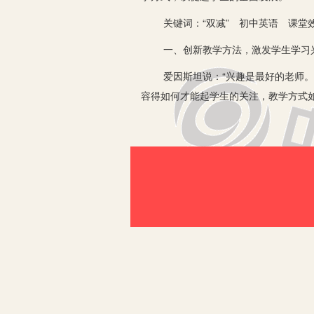
关键词：“双减” 初中英语 课堂
一、创新教学方法，激发学生学习
爱因斯坦说：“兴趣是最好的老师。”
容得如何才能起学生的关注，教学方式
能集中学生的注意力，调动学生学习的
生蹦一蹦就可摘到果子。教师要积极探
语课堂。科学计划，合适的学习策略、
开展，帮助学生学到知识、提升学习能
的太多，作业题难度不能过大，因为英
度，科学施教，寓教于乐，探索新的教
有限的课堂时间内使学生接收知识最大
松、自主、和谐的课堂氛围，让学生爱
不但起不到好的教学效果，还容易使学
在生活中巧用英语，提升语言表达能力
一次导游，体验一下生活，既实现了学