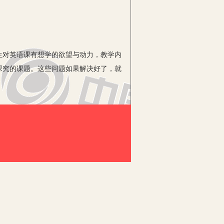
生对英语课有想学的欲望与动力，教学内
探究的课题。这些问题如果解决好了，就
要让学生尝到甜头，要像摘果子一样，学
一个可行的目标，引导学生踏入快乐的英
良好的学习品质。通过一系列学习活动的
要加强学生的基础训练，不要把任务布置
生厌学情绪，所以要加大新课程改革的力
教师对初中生的英语教学要注重质量，在
见的新型教学模式，为学生创建一个轻
挥学生的自主学习意识，纯粹的理论教学
素影响，多为学生创设生活情境，让学生
来妙趣横生。例如，对话训练，让学生做
自信心。