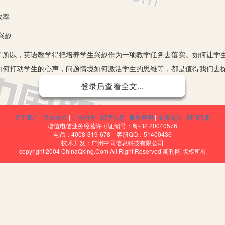
效率
兴趣
所以，英语教学得把培养学生兴趣作为一项教学任务去落实。如何让学
如何打动学生的心声，问题情境如何激活学生的思维等，都是值得我们去
积极性和创造性，课堂教学效率自然就高了。老师在第一节英语课上，就
登录后查看全文...
索英语教学新模式，优化教学方案，提升学生对英语学习的兴趣，给学生
和谐的学习环境，让学生在自觉的学习过程中养成良好的学习习惯，形成
关于我们
|
联系方式
|
广告服务
|
招聘信息
|
服务声明
|
友情链接
|
期刊联盟
力。英语是一门基础性、交流性较强的学科，尤其是针对初中英语，教师
增值电信业务经营许可证编号：粤-B2 20040576
电话：4008-319-678 客服QQ：51400436
语单词和语法本身就有一定的枯燥性，这会让学生吃不消，容易使学生产
技术开发：广州中同信息科技有限公司
copyright 2004 ChinaQking.Com All Right Reserved 期刊网 版权所有
法，优化教学方案，激发学生对英语学习的兴趣。在“双减”政策要求下，
化，这就需要教师能够充分结合学生自身的特点和兴趣点采取学生喜闻乐
上英语，学而不厌。语言类学科在学习上，要增强实践活动课才能充分发
生上课走神发困，所以初中教师在进行英语教学时，要注重对学生外部因
和英语语感。将课本内容与生活挂钩，把实物与英语单词联系起来，学起
习价值，又有了学习的情趣，不仅能加强英语口语能力，还会增强学生的