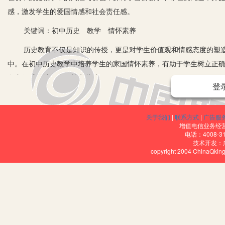
感，激发学生的爱国情感和社会责任感。
关键词：初中历史 教学 情怀素养
历史教育不仅是知识的传授，更是对学生价值观和情感态度的塑造
中。在初中历史教学中培养学生的家国情怀素养，有助于学生树立正
有责任感的社会公民奠定基础。
登
一、家国情怀素养在初中历史教学中的内涵与价值
1.内涵。家国情怀素养在初中历史教学中的内涵丰富，它包含对国
关于我们
|
联系方式
|
广告服
增值电信业务经营许
学习历史，了解国家的发展历程、民族的兴衰荣辱，明白个人与国家
电话：4008-3
技术开发：
力量。
copyright 2004 ChinaQk
2.价值。(1)增强民族认同感和归属感。初中学生正处于价值观形
灿烂文化，知晓各民族在历史发展过程中共同创造的辉煌成就，从而
和发展民族文化的责任。(2)培养爱国主义情感。通过学习历史上无
销烟、抗日战争中全民族的浴血奋战等，激发学生对祖国的热爱之情
激励学生将个人的理想与国家的发展紧密结合。(3)提升社会责任感