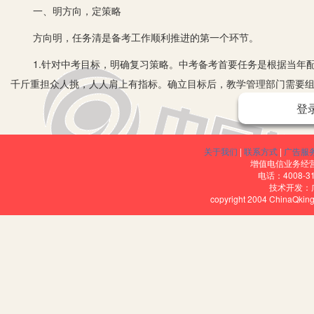
一、明方向，定策略
方向明，任务清是备考工作顺利推进的第一个环节。
1.针对中考目标，明确复习策略。中考备考首要任务是根据当年配
千斤重担众人挑，人人肩上有指标。确立目标后，教学管理部门需要
需具体明确“强化基础、突出考练、优化训练”的三轮复习备考策略及复
登
2.落实三轮复习，促进有效提升。一轮复习遵循教材进行基础主干
教学，使学生熟练掌握课标上所要求的核心素养，正确审题、精准计
关于我们
|
联系方式
|
广告服
增值电信业务经营许
工，使之规律化、系统化；指导答题思路及技巧，教给学生举一反三的能
电话：4008-3
技术开发：
多角度的训练。一轮二轮复习要求学生在教师的指导下回归教材，督
copyright 2004 ChinaQk
保证重点知识方法记得住、想得起、用得上、答得准。三轮复习通过
行针对性的查漏补缺。
二、重过程，讲方法
目标明确，策略明晰，备考过程中更要讲究方法，以期务求实效
1.坚持合作共赢，共享智慧资源。各备课组要充分发挥备课组的集