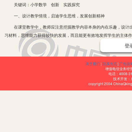
关键词：小学数学 创新 实践探究
一、设计教学情境，启迪学生思维，发展创新精神
在课堂教学中，教师应注意挖掘教学内容本身的内在乐趣，设计出
习材料，思维能力获得较快的发展，而且能更有效地发挥学生的主体作
教室门前的长方形绿化带，假设为了美观或学生课间活动方便等问题需
登
兴趣，让他们在不知不觉中学习了平行四边形面积的计算方法。通过
不再是抽象的课本知识，而是充满魅力与灵性、与现实生活息息相关
关于我们
|
联系方式
|
广告服
增值电信业务经营许
二、以开放性带动思维的发散，培养创新思维
电话：4008-3
技术开发：
课堂教学，教师不应该局限于教材内容，而是根据教学要求，选取
copyright 2004 ChinaQk
与生活的密切联系，将课内课外紧密结合。同时，要运用有利于调动
中，还应该留给学生自主探索的空间和时间，给学生动手的机会，尊
多样化思维。
三、小组合作探究，培养创新意识
一项发明，往往不可能单凭一个人的力量就能获得成功，都需要借