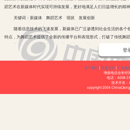
蹈艺术在新媒体时代实现可持续发展，更好地满足人们日益增长的精
关键词：新媒体 舞蹈艺术 现状 发展创新
随着信息技术的飞速发展，新媒体已广泛渗透到社会生活的各个领
特点，为舞蹈艺术提供了全新的传播平台和表现形式，打破了传统舞
多机遇的同时，舞蹈艺术也面临着一些新的问题。
登
一、新媒体视域下舞蹈艺术的现状
1.传播渠道多元化。传统舞蹈艺术的传播主要是舞台演出、电视节
关于我们
|
联系方式
|
广告服
增值电信业务经营许
站成为舞蹈作品传播的重要阵地，各类舞蹈视频都能在视频网站上找
电话：4008-3
技术开发：
蹈机构可以通过发布短视频、图片、直播等形式，分享舞蹈内容和动
copyright 2004 ChinaQk
讯、作品赏析等功能，进一步丰富了舞蹈艺术的传播途径。
2.受众群体扩大与年轻化。新媒体的普及使得舞蹈艺术的受众群体
的优秀舞蹈作品。同时，新媒体的传播方式更符合年轻一代的信息接
3.舞蹈创作与表现形式创新。新媒体技术为舞蹈创作提供了新的灵
实(VR)、增强现实(AR)等技术，打造出具有强烈视觉冲击力的舞台