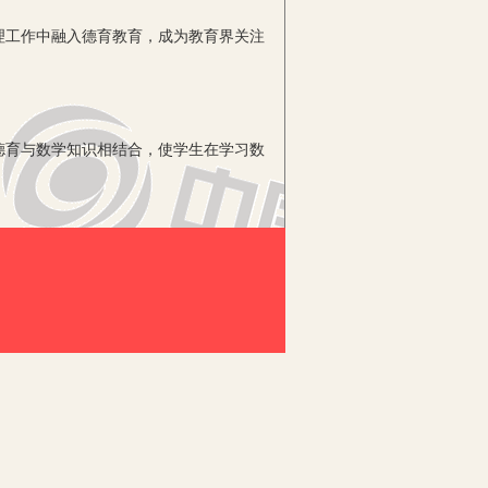
工作中融入德育教育，成为教育界关注
育与数学知识相结合，使学生在学习数
学中，班主任可以引导学生关注数学在生
教育在数学课堂中为孩子带来生动有趣的
活泼好动的天性背道而驰，不能吸引学
，积极开展丰富的德育教育活动，让学生
教育。
任应积极与家长沟通，建立家校合作机