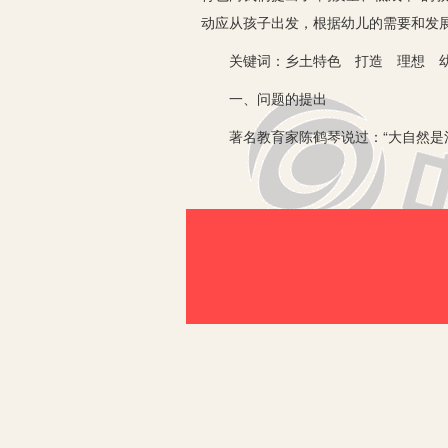
动应从孩子出发，根据幼儿的需要和发展
关键词：乡土特色 打造 理想 幼
一、问题的提出
著名教育家陈鹤琴说过：“大自然是活
会融入到大自然中，和花草为伍，看虫
村幼儿园区域活动没有绽放出独特的色
1.活动区设置缺乏针对性、计划性
从空间安排到区域内容效仿多于创造，
2.区域和集体教学难协调。
农村家长对区域活动很难接受，认为区
综上所述，我们就理想中的“乡土特色
为我们共同思考的一个问题。