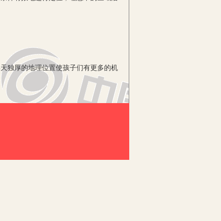
天独厚的地理位置使孩子们有更多的机
的创设起步较晚，存在盲从现象，使得农
什么就玩什么，忽略了内容和玩法。
造农村特有的理想的“区域品牌”，成