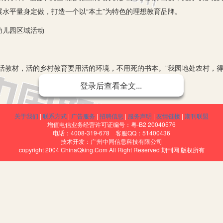
水平量身定做，打造一个以“本土”为特色的理想教育品牌。
儿园区域活动
教材，活的乡村教育要用活的环境，不用死的书本。”我园地处农村，得
儿嬉戏。然而，美好的理想和现实却存在着落差，鉴于农村幼儿园活动区
登录后查看全文...
彩。理想中的区域活动与现实落差表现为以下诸多方面：
。
关于我们
|
联系方式
|
广告服务
|
招聘信息
|
服务声明
|
友情链接
|
期刊联盟
增值电信业务经营许可证编号：粤-B2 20040576
忽略了个性，缺乏针对性；区域活动随意性大，往往会缺乏计划，想玩
电话：4008-319-678 客服QQ：51400436
技术开发：广州中同信息科技有限公司
copyright 2004 ChinaQking.Com All Right Reserved 期刊网 版权所有
域活动是在“玩”而不是“学习”……
”区域活动进行了一系列的实践与探索。充分利用农村丰富的自然资源，打