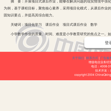
摘 要：开展项目式课后作业，能够在解决问题的现实情境中强化知
为例，基于课程目标，聚焦核心素养，采用项目化模式，从课后作业
固知识要点，并提高其综合能力。
关键词：项目化学习 课后作业 项目式课后作业 数学
小学数学作业的质量、时间、难度是小学教育研究的焦点之一。如何
考，提升学生综合素养，是小学教学工作者面临的挑战。常规性小学
登
生知识和技能的掌握程度，但不能有效促进学生的综合实践运用能力
极参与作业、独立思考、主动交流，提升解决问题的能力，形成初步的创新意识。项
关于我们
|
联系方式
|
广告服
主题，在教师精心设计任务的基础上，让学生借助多种资源开展探究
增值电信业务经营许
电话：4008-3
学生有意义的知识构建和提高自身能力的一种学习方式，与小学生核
技术开发：
copyright 2004 ChinaQk
目式学习的重要组成部分。从小学数学教材的编排与教学中可以看出
解三角形面积的计算公式推导及实际应用过程中还是面临挑战。为进
识，提升数学核心素养，解决“双减”背景下的增效减负，本文以小学
计、实施过程、评估方式三个最突出的重点难点部分加以分析探讨。
一、三角形面积项目式课后作业的设计流程