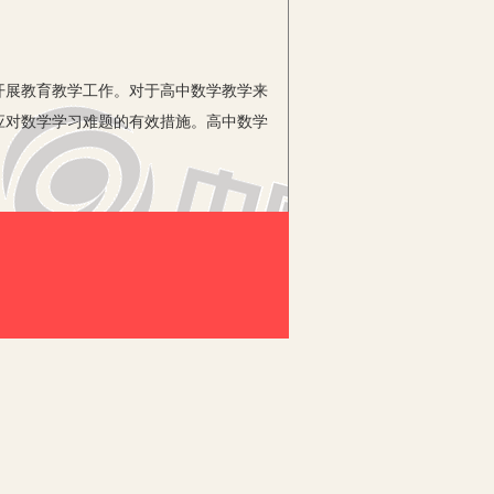
展教育教学工作。对于高中数学教学来
应对数学学习难题的有效措施。高中数学
中对学生的解题能力进行培养，一方面
、积极解答；另一方面能够帮助学生更好
外，解题能力的形成不是一蹴而就的，是
利用数学概念解题，直接利用教材中的
性)进行题目解答就是最基本的解题思维
高中数学的很多题目涉及到函数和方程的