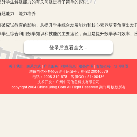
提升学生解题能力的有关问题进行了简单的探讨。
题能力 能力培养
应试教育的影响，从提升学生综合发展能力和核心素养培养角度出发开
导学生综合利用数学知识和技能的主要途径，而且是提升数学学习效率、
过提升解题能力来夯实学生的数学知识体系建设。
登录后查看全文...
的必要性
也是学生自主学习和掌握数学知识的基础。新课程背景下高中数学教学
关于我们
|
联系方式
|
广告服务
|
招聘信息
|
服务声明
|
友情链接
|
期刊联盟
增值电信业务经营许可证编号：粤-B2 20040576
好的习惯，在面对问题、难题的时候能够认真审题、耐心分析、深入思考
电话：4008-319-678 客服QQ：51400436
技术开发：广州中同信息科技有限公司
学概念、定理公理等知识关联应用起来，才能够理解题目、解答题目。另
copyright 2004 ChinaQking.Com All Right Reserved 期刊网 版权所有
生的学习耐力和提升知识掌握效果也具有十分积极的作用。
力的路径和方法
。高中阶段的学生在数学能力方面要具备以下几个主要的解题思想：一是
目解答，这是数学解题的基本思想。例如，利用函数的性质(奇偶性、周期
解题。函数和方程都是高中数学教学的重要内容，也是解题的主要工具，