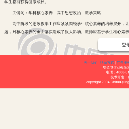
学生都能获得健康成长。
关键词：学科核心素养 高中思想政治 教学策略
高中阶段的思政教学工作应紧紧围绕学生核心素养的培养展开，让
题，对核心素养的全面落实造成了很大影响。教师应基于学生核心素
一、高中思想政治教学现状
登
1.知识的学习重在重复记忆，不重视理解记忆。教师在思政教学中
师没有讲解教学相关知识点，也没有深入分析和研究知识点，这样不
关于我们
|
联系方式
|
广告服
增值电信业务经营许
种做法，将重点放在学生核心素养的培养上，严格按照新课改的要求
电话：4008-3
技术开发：
2.教学方式创新性不够。教学中，高中政治教师创新性不强，将知
copyright 2004 ChinaQk
响到学生探究和解决问题。高中思政课程较为枯燥，学生要想学好，
难以感受到，就不能成熟地思考和分析问题，因此政治学科的育人价
3.缺乏到位的课程教学资源。很多教师在教学中忽视了整合教学资
转变和调整学生的学习状态。当前，很多教师没有充分整合教学资源
课程资源，只考虑到生活化教学的价值，因此学生难以充分理解政治