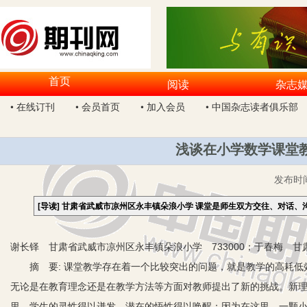
首页
阅读
杂志
• 在线订刊
• 会员首页
• 加入会员
• 中国杂志读者俱乐部
浅谈在小学数学课堂
发布时
[导读]
甘肃省武威市凉州区永丰镇朵浪小学 课堂是师生双方交往、对话、
谢长铎 甘肃省武威市凉州区永丰镇朵浪小学 733000；于春梅 甘
摘 要: 课堂教学存在着一个比较突出的问题，就是教学的高耗低效
无论是在教育理念还是在教学方法等方面对教师提出了新的挑战。新理念下
里，学生的灵性得以迸发，潜在的悟性得以唤醒；因为在这里，一颗