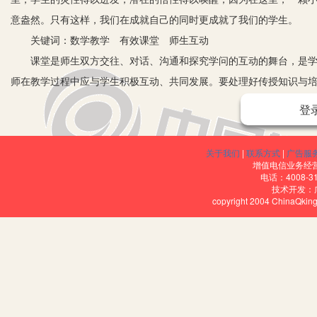
意盎然。只有这样，我们在成就自己的同时更成就了我们的学生。
关键词：数学教学 有效课堂 师生互动
课堂是师生双方交往、对话、沟通和探究学问的互动的舞台，是学生
师在教学过程中应与学生积极互动、共同发展。要处理好传授知识与
实践中学习，促进学生在教师指导下主动地、富有个性地学习。”课堂
登
在实践中要处理好互动中形式与实质的关系，构建起轻松和谐的数学课
师生互动能够促进学生的数学学习呢？通过自己多年的教学实践谈谈
关于我们
|
联系方式
|
广告服
一、建立民主、平等的新型师生关系
增值电信业务经营许
电话：4008-3
如在讲述“圆柱和球”时提出问题让学生讨论：“是不是会滚动的就一
技术开发：
copyright 2004 ChinaQk
生继续思考后，教师因势利导共同归纳出：会滚动的不一定是球，圆
代替学生自己的学习行为，学生从实践中得出结论，也形成了一种无
二、明确互动目标，增强互动的有效性
课堂教学重视互动的作用是必要的，但互动一定要讲究有效性。明确
考有效的互动策略，通过教学主体间的互动交流来实现特定的教学目标
长度单位之间进率的认识。我让学生把课前搜集到的感兴趣的粉笔、磁