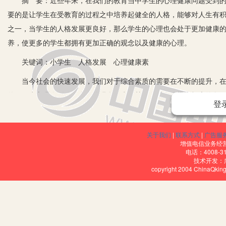
摘 要：近些年来，在我们的教育当中学生的心理健康问题受到的重
要的是让学生在受教育的过程之中培养起健全的人格，能够对人生有
之一，当学生的人格发展更良好，那么学生的心理也会处于更加健康
养，使更多的学生都拥有更加正确的观念以及健康的心理。
关键词：小学生 人格发展 心理健康素
当今社会的快速发展，我们对于综合素质的需要在不断的提升，在
的。因为心理会影响一个人的观念行为，甚至会对身体带来极大的负
登
发展之中，才能为国家贡献更多的力量，所以我们必须要注重学生的
很大塑造的空间，必须要把握这个关键时期，让学生的人格不断的健
关于我们
|
联系方式
|
广告服
一、探究人格发展特点的重要性
增值电信业务经营许
电话：4008-3
技术开发：
1.小学生心理健康教育现状。在社会快速的发展过程之中，国家对
copyright 2004 ChinaQk
以成长为社会的人才，所以在成绩方面是极其重视的，花费了大量的
心理，导致学生的压力越来越大，因为学生在这个阶段没有形成完善
题，包括自闭孤僻等等，甚至严重的会出现抑郁症，危害自己的生命
我校曾对全校小学生进行了心理健康普查，从结果来看，一二年级学