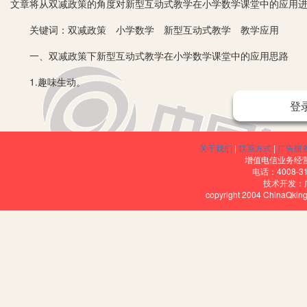
文章将从双减政策的角度对新型互动式教学在小学数学课堂中的应用
关键词：双减政策 小学数学 新型互动式教学 教学应用
一、双减政策下新型互动式教学在小学数学课堂中的应用思路
1.趣味生动。
登
小学数学本身是由数学理论与数学公式组成的学科，学生在学习过程
教学的角度出发，基于趣味生动的原则来设计教学方案，增强数学课
学习数学知识点的质量。
关于我们
|
联系方式
|
广告服
增值电信业务经营许
以“认识图形”课程教学为例，本课程主要是以一些常见图形为主，
电话：4008-3
技术开发：
准备环节，教师需要从趣味生动性的角度出发设计互动教学方案，利
copyright 2004 ChinaQk
环节，教师可以让学生结合生活中的物体来预习课程，使学生可以对
在课程教学环节，教师可以从生动趣味性的角度设计趣味主题活动，
相关图形的特征，比较图形之间有哪些共同点与不同点，其间可以设
式课堂。
2.以生为本。