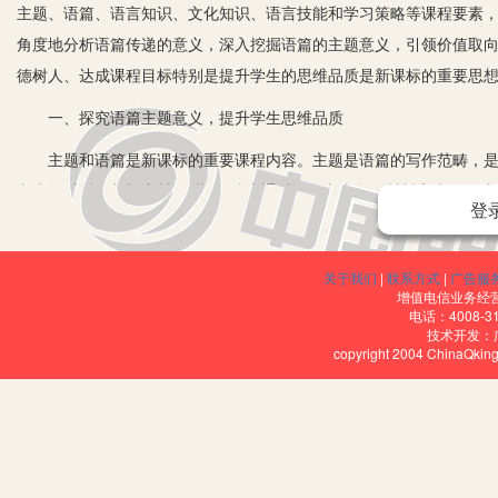
主题、语篇、语言知识、文化知识、语言技能和学习策略等课程要素
角度地分析语篇传递的意义，深入挖掘语篇的主题意义，引领价值取
德树人、达成课程目标特别是提升学生的思维品质是新课标的重要思
一、探究语篇主题意义，提升学生思维品质
主题和语篇是新课标的重要课程内容。主题是语篇的写作范畴，是语
文本的“立意”或者“主旨”，指作/编者通过语篇文本所有材料和表现
登
的深度，直接影响学生的思维发展水平和语言学习成效。因此，通过
新课标提出的思维品质的学段目标包含观察与辨析、归纳与推断、
关于我们
|
联系方式
|
广告服
质，培养的就是这些高阶思维能力。
增值电信业务经营许
电话：4008-3
技术开发：
新课标倡导以语篇为依托的英语学习活动观，教师要以语篇为逻辑起
copyright 2004 ChinaQk
重要作用。在设计教与学的活动之前要充分研读语篇，回答what，wh
义。在教学中，教师首先应当深入开展语篇研读，把握语篇主题意义
语言、获取新知等的同时探究语篇的主题意义，发展思维，并逐渐形
方式获得语篇的主题意义，高阶思维能力得到锤炼，思维品质得到提