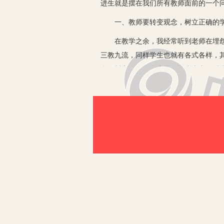
进生就是摆在我们所有教师面前的一个
一、教师要转变观念，树立正确的
在教学之余，我经常听到老师在埋怨，
三教九流，同样学生也就有各式各样，
念，树立正确的学生观，认为班中有后
对，想方设法去帮助后进生转化后进生
二、对后进生要有信心，耐心和恒
信心是做好一切工作的基础和前提，后
们会变好，我们才会去努力转化他们，
有信心，很多后进生就是因为缺乏自信
蹶不振。所以培养后进生的自信心是极
后进生的形成是一个长期的过程，在这
漫长的过程。几个星期、几个月甚至需
影的效果，更不可能一蹴而就，所以我
要冷水泡茶慢慢来，我们耐心地讲解他