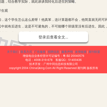
问题，结合教学实际，就此谈谈我转化后进生的策略。
学生观
这个学生怎么这么差呀！他真笨，连计算题都不会，他简直就无药可药
其中就有后进生，这是不可避免的，不可能哪个班级里没有后进生。因此
进生是正常的，是不理所当然的，我们教师只有树立这样的观念，我们才
登录后查看全文...
，这才是最重要的，也只有这种思想，才能把转化后进生的工作做好。
心
关于我们
|
联系方式
|
广告服务
|
招聘信息
|
服务声明
|
友情链接
|
期刊联盟
增值电信业务经营许可证编号：粤-B2 20040576
进生就是因为自身存在很多毛病，所以才成为后进生，因此我们教师一
电话：4008-319-678 客服QQ：51400436
技术开发：广州中同信息科技有限公司
也才能把他们转化好，对后进生的信心就是转化后进生的动力。我们不仅
copyright 2004 ChinaQking.Com All Right Reserved 期刊网 版权所有
心，很自卑，总认为自己事事不如别人，怎样努力也是白费。因此，索性
为关键的，后进生有了自信心，他们才会去努力，才会上进，也才会有进
过程中他们形成了一些坏毛病，养成了一些坏习惯，俗话说得好江山易
要几年，而且这个过程复杂而曲折，可能他们的坏毛病坏习惯改了又犯、
们教师对后进生要有极大的耐心，转化他们不能操之过急，俗话说心急吃
们，给他更多的关心和帮助。既然转化后进生是一个长期的过程，那么恒