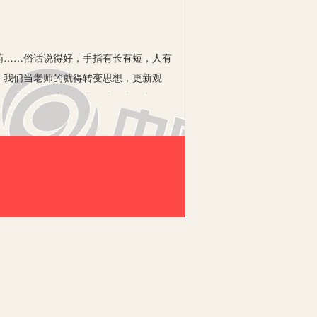
……俗话说得好，手指有长有短，人有
，我们当老师的就得转变思想，更新观
不会去埋怨学生差，我们才会去认真面
定要对他们有足够的信心，只有相信他
要对后进生有信心，还要让后进生对自己
破罐子破摔，自暴自弃放纵自己，最终一
步。
改秉性难移，因此转化后进生需要一个
犯了又改……转化后进生不可能有立竿见
不得热豆腐，对待转化后进生的工作我们
心也是极为重要的，我们不能今天转化，