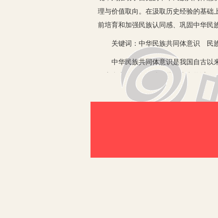
理与价值取向。在汲取历史经验的基础
前培育和加强民族认同感、巩固中华民
关键词：中华民族共同体意识 民族
中华民族共同体意识是我国自古以来的
现实参考价值。有鉴于此，本文将试图回
可能蕴含的内在价值取向。
一、重视历史的教训
历史上的许多失败和挫折都是中国民族
民族意识的薄弱和分裂。事实上，中国
识。这种共同体意识使得中国能够在长
挑战破坏了中国的民族意识，导致了国
和发展。在当代中国，我们仍然面临着
取教训。我们需要加强中华民族共同体
社会的公平正义和包容性发展。我们需