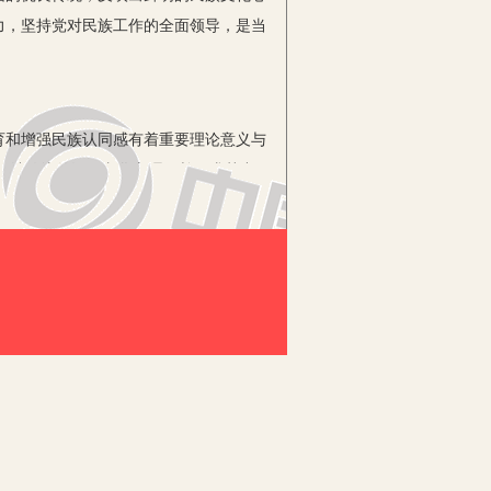
力，坚持党对民族工作的全面领导，是当
和增强民族认同感有着重要理论意义与
族团结传统的深层文化心理，并寻求其中
一时期的失败和挫折，直接反映了中国
观念，形成了强大的中华民族共同体意
的挑战，包括外来侵略和内部分裂。这些
应对各种挑战和威胁，并保持国家的繁荣
些问题需要我们深刻反思，并从历史中吸
繁荣和发展负责。此外，我们还需要加强
能发挥潜力，为国家的发展作出贡献。最