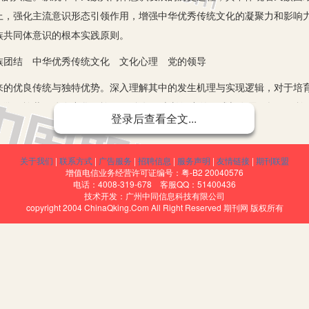
上，强化主流意识形态引领作用，增强中华优秀传统文化的凝聚力和影响
族共同体意识的根本实践原则。
团结 中华优秀传统文化 文化心理 党的领导
优良传统与独特优势。深入理解其中的发生机理与实现逻辑，对于培育
溯民族共同体在中华民族5000多年历史长河中的形成与发展，探寻民
登录后查看全文...
关于我们
|
联系方式
|
广告服务
|
招聘信息
|
服务声明
|
友情链接
|
期刊联盟
增值电信业务经营许可证编号：粤-B2 20040576
意识的缺失和分裂所导致的。这一点在中国的近现代史中尤为明显。这
电话：4008-319-678 客服QQ：51400436
技术开发：广州中同信息科技有限公司
的民族意识在古代是相对较强的。古代中国有着统一的文化、语言和价值
copyright 2004 ChinaQking.Com All Right Reserved 期刊网 版权所有
期的历史中保持统一和稳定。然而，随着历史的发展，中国面临了一系列
家的分裂和衰落。从历史中我们可以看到，只有通过团结一致，中国才能
许多挑战和威胁，包括经济发展的不平衡、社会分化和文化冲突等等。这
意识的教育和宣传，让每个人都意识到自己是中华民族的一员，为国家的
要反对任何形式的歧视和偏见，创造一个包容性的社会环境，让每个人都