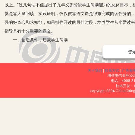
以上。”这几句话不但提出了九年义务阶段学生阅读能力的总体目标，
就是靠大量阅读。实践证明，仅仅依靠语文课是很难完成阅读任务的
强的好奇心和求知欲，如果抓住开读的最佳时段，培养学生从小爱读
指导具有十分重要的意义。
一、创造条件，启蒙学生阅读
阅读，是从书面材料获取意义的一种心理过程。有关研究表明：汉语
登
然识字量少，但是他们已经具备了拼读音节的能力。在这个时期开设
字，扩大识字量。这个阶段的指导课，教师的任务就是帮助学生铺设
关于我们
|
联系方式
|
广告服
从以下三个方面做起：
增值电信业务经营许
电话：4008-3
1.看。教师可先带领学生到图书馆去参观，亲自看一看那些内容丰
技术开发：
copyright 2004 ChinaQk
化氛围的熏陶。其次，还可以经常组织学生参加中、高年级学生组织
受读书的乐趣，激发学生读书的欲望。
2.讲。在看的基础上，教师可给学生讲一些古今中外的名人喜欢读
读书可以增长知识、陶冶情操、丰富语言。
3.听。低年级的小学生识字量少，存在着比较大的阅读障碍，在起步