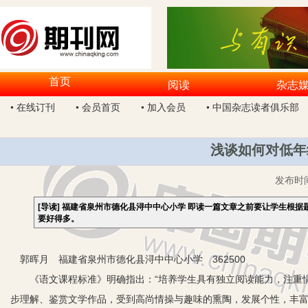
首页
阅读
杂志
• 在线订刊
• 会员首页
• 加入会员
• 中国杂志读者俱乐部
浅谈如何对低年
发布时
[导读]
福建省泉州市德化县浔中中心小学 即读一篇文章之前要让学生根据
要好得多。
郭晖月 福建省泉州市德化县浔中中心小学 362500
《语文课程标准》明确指出：“培养学生具有独立阅读能力，注重情
步理解、鉴赏文学作品，受到高尚情操与趣味的熏陶，发展个性，丰富