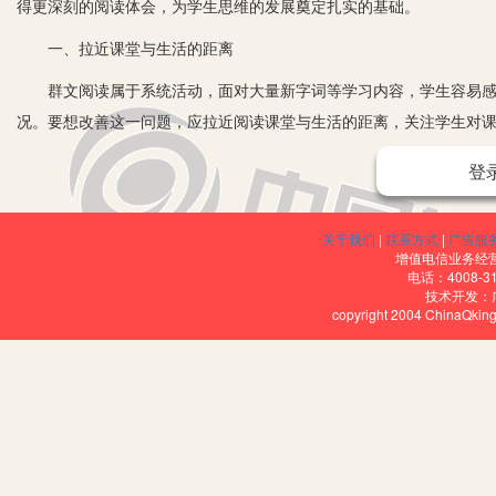
得更深刻的阅读体会，为学生思维的发展奠定扎实的基础。
一、拉近课堂与生活的距离
群文阅读属于系统活动，面对大量新字词等学习内容，学生容易感
况。要想改善这一问题，应拉近阅读课堂与生活的距离，关注学生对
例如，学习《司马光》《掌声》《灰雀》等课文，教师可以先尝试与
登
提问：“同学们，你们觉得什么时候值得鼓掌？”“你记忆中有什么值得
静、机智行为鼓掌的基础上，引导学生思考掌声也能够在人们陷入困
关于我们
|
联系方式
|
广告服
能够避免人们犯错，起到劝慰作用。借助学生生活经验和体会导入课
增值电信业务经营许
电话：4008-3
读教学中，语文学习不能局限在文本范围内。通过还原真实生活引导
技术开发：
copyright 2004 ChinaQk
丰富的情感体验。
二、结合内容，创设生活情境
在群文阅读教学中，考虑到小学生身心发展尚未成熟，教师应结合教
例如，在学习《大自然的声音》《父亲、树林和鸟》《带刺的朋友》
想象力，回忆自己与自然之间发生的故事，体会文本传递的真情实感