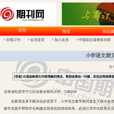
首页
阅读
杂志
• 在线订刊
• 会员首页
• 加入会员
• 中国杂志读者俱乐部
小学语文群
发
[导读]
出现忽略课文内容理解的情况。要想改善这一问题，应拉近阅读课
吉林省松原市宁江区伯都乡新民小学 138009
在教育改革不断深化的背景下，小学语文教学模式发生了很大改变。
教学实践中帮助学生构建全面系统的阅读体系，必须引导学生联系生