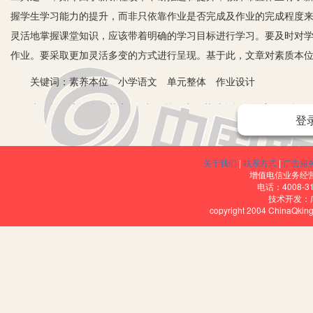
握学生学习能力的提升，而非只依靠作业是否完成及作业的完成程度
灵活地掌握课堂知识，应该带着明确的学习目标进行学习。要及时对
作业。要采取更加灵活多变的方式进行呈现。基于此，文章对素质本
关键词：素养本位 小学语文 单元整体 作业设计
为积极响应、全面落实“双减”政策，实现其减负增效的主要目标，
登
业设置形式，架构出以大单元为基础的作业任务群，确保作业内容精
小学语文大单元作业设计具有重要的现实意义。
关于我们
|
联系方式
|
广告服
一、单元作业设计紧跟学生认知
增值电信业务经营许
电话：4008-3
技术开发：
好的学生作业对于了解学生能力发展与学习情况起着重要作用。一份
copyright 2004 ChinaQk
础，设计与布置学生作业。同时对于作业布置也应基于课程标准优化
内容。优化完善教学目标也需要进一步对作业进行重新解构提升，根
二、素养本位下的小学语文单元整体作业设计
１.功能定位。例如，参赛作业Ａ是以语文六年级下册第一单元为基
特点优化提升学生作业。要明确学习目标，根据学习目标分解作业内容