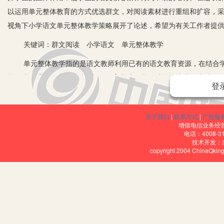
以运用单元整体教育的方式优选群文，对阅读素材进行重组和扩容，
视角下小学语文单元整体教学策略展开了论述，希望为有关工作者提
关键词：群文阅读 小学语文 单元整体教学
单元整体教学指的是语文教师利用已有的语文教育资源，在结合学
单元进行重组。这是一种全新的教育方式，也可以简单地理解成对单
登
在一起展开知识点的连接，指导学生通过对比和阅读形成自己的观点
整体教育方法的阅读指导下学生能够加强对文字的感受力，增强文化
关于我们
|
联系方式
|
广告服
一、对阅读文本进行重组和扩容
增值电信业务经营许
电话：4008-3
技术开发：
对阅读文本的重组可以选取部编版教材《慈母情深》《父爱之舟》
copyright 2004 ChinaQk
的三篇文章本身就具备群文阅读的要素，不需要过度添加和过度设计
是可以的。教师需要用群文的思想观念对本单元的群文展开主题设计
的讲法展开重新设计，用统观全局的方式通读三篇文章，从宏观上把
同时教师需要引导学生一起对群文阅读的场景进行构建，通过对比
生回归到文章本身，引导学生通过归纳感受文章的语言描写、动作描