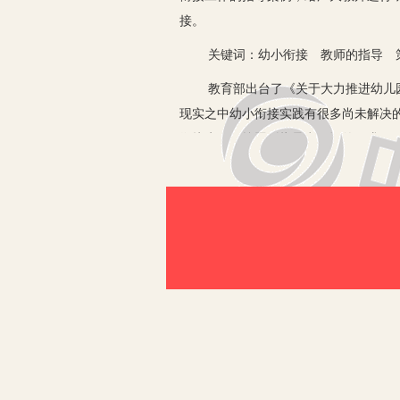
接。
关键词：幼小衔接 教师的指导 
教育部出台了《关于大力推进幼儿园与
现实之中幼小衔接实践有很多尚未解决
衔接水平。按照《指导意见》的要求，
欲，真正呈现乐于学习、善于学习的适
一、开展“幼小衔接”家长教育活动
《3～6岁儿童发展指南》中提到了“
题，根据家长的问题开展系列的家长活
大班才做，而是从幼儿入园开始，根据
共同帮助幼儿减缓衔接坡度。
二、开展幼小衔接系列活动，支持
1.根据幼儿问题提供指导。面对从“幼儿
疑问和好奇，幼儿每天都会讨论各种各