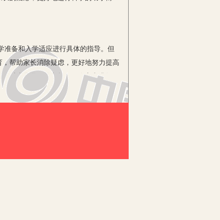
学准备和入学适应进行具体的指导。但
育，帮助家长消除疑虑，更好地努力提高
孩子对小学学习的兴趣、好奇心和求知
园通过向家长发放问卷调查收集家长的问
家长了解正确的育儿观念。幼小衔接不是
为幼儿读小学奠定基础，从而让家园合力
”到“上课”的转变，孩子们对小学产生了
据问卷，教师知道了幼儿的担心。而如何