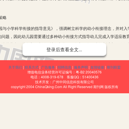
策略
小学科学衔接的指导意见》，强调树立科学的幼小衔接理念，并对入
的问题，因此幼儿园需要通过多种幼小衔接方式指导幼儿完成入学适应教
要让幼儿真正从身心、生活、社会和学习四个方面全面准备和适应，激发
登录后查看全文...
应状态。
关于我们
|
联系方式
|
广告服务
|
招聘信息
|
服务声明
|
友情链接
|
期刊联盟
增值电信业务经营许可证编号：粤-B2 20040576
帮助家长创设良好的家庭教育环境，共同担负教育幼儿的任务”，因此我
电话：4008-319-678 客服QQ：51400436
技术开发：广州中同信息科技有限公司
动，提供科学育儿观念，提高家长的接受度、认可度，促进家园合作，让
copyright 2004 ChinaQking.Com All Right Reserved 期刊网 版权所有
幼儿发展特点，循序渐进地开展了，使家长能科学地认识幼小衔接工作，
幼儿进行探究
园”到“小学”环境的转变、从“小朋友”到“小学生”角色的转变、从“活动
样关于小学的问题，因此我们向幼儿发起了“我要上小学了”调查问卷。根