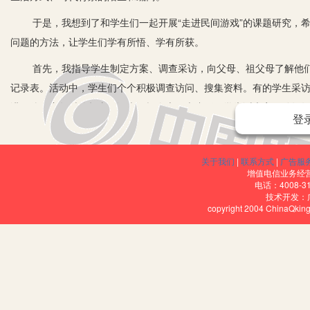
于是，我想到了和学生们一起开展“走进民间游戏”的课题研究，希
问题的方法，让学生们学有所悟、学有所获。
首先，我指导学生制定方案、调查采访，向父母、祖父母了解他们
记录表。活动中，学生们个个积极调查访问、搜集资料。有的学生采
讲了他们童年时的趣事。调查汇报会上，李晓彤同学告诉大家，她奶奶
登
大家展示了38种玩法。针对学生在调查采访中提出的游戏渊源、价值
多学生不知所措，表现出辨别信息和取舍信息能力比较差、搜集资料
关于我们
|
联系方式
|
广告服
动中，我过于注重上网方法和技术的指导，而忽略了辨别信息和取舍
增值电信业务经营许
站推荐资料，使学生不仅是网上信息的获取者，还成为了提供者，提
电话：4008-3
技术开发：
中陈宗琪同学的“行将消失的民间游戏”视频受到了其他同学的喜爱。对
copyright 2004 ChinaQk
蚕豆”“跳房子”“炒黄豆”“猫捉老鼠”等。体验游戏规划时，学生们发
手而来；游戏在不断地变化、发展、改进；很多游戏不受时间、场地
游戏是儿童成长过程中不可缺少的精神营养。前苏联著名教育家苏
于网络中搜集资料、整理信息的时候，当看着他们在操场上兴趣盎然
间游戏已经在孩子们的心中扎根。