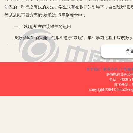
知识的一种行之有效的方法。学生只有在教师的引导下，自己经历“发
尝试从以下四方面把“发现法”运用到教学中：
一、“发现法”在讲读课中的运用
要激发学生的兴趣，使学生急于“发现”。学生学习过程中应该激发
维，才能把知识运用于实践中。
登
一篇文章中的知识，教师不可能面面俱到地都传授给学生，只有善
的信息。找到的信息越多就越能增强学生急于“发现”其中奥妙的意识
关于我们
|
联系方式
|
广告服
收。
增值电信业务经营许
电话：4008-3
技术开发：
讲读课是语文教学的重点之一，无论是遣词造句，还是布局谋篇，
copyright 2004 ChinaQk
教师只要起到“导游”的作用就好，这也是新课程理念所提倡的。课堂
终极目标是要让学生自己去“发现”课文中的胜景，去领略课文中的妙不
生明白不要使“发现”的东西化作过眼烟云，必要时整理分类是非常可
任务一是学习演讲词，学生在预习中就能自主发现这几篇课文都是演
讲》极富号召力；《应有格物致知精神》多处运用正反对比，从自身