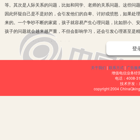
等。其次是人际关系的问题，比如和同学、老师的关系问题。这些问
因此怀疑自己是不是好的，会引发他们的自卑、讨好或愤怒，如果处
来的。一个争吵不断的家庭，孩子就容易产生心理问题，比如胆小、
孩子的问题就会越来越严重，不但会影响学习，还会引发心理甚至是
二、孩子叛逆期，家长该咋办
登
首先要找到孩子叛逆的心理原因，告诉孩子，尽管他犯了错误，但
叛逆期的孩子渴望主宰自己的生活，家长要换位思考，给予孩子适当
关于我们
|
联系方式
|
广告服
像小时候一样告诉他们应该怎么做，而是和孩子多交流、多讨论，接
增值电信业务经营许
电话：4008-3
孩子才会减少叛逆的行为。家长可以根据自己孩子的情况选择适合自
技术开发：
copyright 2004 ChinaQk
三、孩子考前紧张，考试考不好，家长该咋办
孩子考试前紧张是一种正常现象，主要表现在注意力无法集中、晚
考试的重视，不是对考试的恐惧。所以当父母发现考前一天或前几天
紧张，而是跟紧张共存。
四、孩子想要放弃学习，家长怎么办