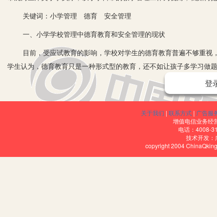
关键词：小学管理 德育 安全管理
一、小学学校管理中德育教育和安全管理的现状
目前，受应试教育的影响，学校对学生的德育教育普遍不够重视，
学生认为，德育教育只是一种形式型的教育，还不如让孩子多学习做题
式”地灌输相关理论，很少关心这些理论是否被学生理解和吸收；或者
登
目的。这些教育方式严重影响了德育教育的效率，也阻碍了学生身心
惯，对孩子日后的发展有着深远的影响。因此，小学德育教育必须落
关于我们
|
联系方式
|
广告服
增值电信业务经营许
关于小学管理工作，在教育领域被很多人误解，包括部分教师和一
电话：4008-3
技术开发：
上，对于低年级小学生而言，德育是成长的开端，在尊重学生个性化
copyright 2004 ChinaQk
目前，在小学管理工作中经常暴露出一些问题、矛盾，比如管理水
别兼顾德育和安全管理两个层面，因为德育和安全管理才是小学管理
和谐的学习、生活环境。
二、小学管理工作中的德育与安全教育