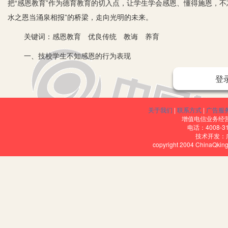
把“感恩教育”作为德育教育的切入点，让学生学会感恩、懂得施恩，
水之恩当涌泉相报”的桥梁，走向光明的未来。
关键词：感恩教育 优良传统 教诲 养育
一、技校学生不知感恩的行为表现
受大环境的影响，如今的技校生，有的不顾家庭生活困难，盲目攀
登
用心去体察父母的苦心和老师的期待，更没有好好审视自己的缺点以
为他们的传道授业默默的奉献，社会给他们提供良好的生活和学习环
关于我们
|
联系方式
|
广告服
天尤人，感叹命运对自己的不公，甚者心生仇恨，走上极端。
增值电信业务经营许
电话：4008-3
技术开发：
二、技校生不知感恩的原因分析
copyright 2004 ChinaQk
1.家庭教育问题。一是家长过分溺爱。有的家长溺爱孩子，不让其
己，只会索取，不知回报。二是学生继承了父母的不良行为。
2.学校教育问题。当今被分数牵着走的学校，很难觅见感恩教育的
识，但没有获得应有的感恩知识，反映出我们的德育工作的欠缺和不
更难落实到学生的日常行为之上。