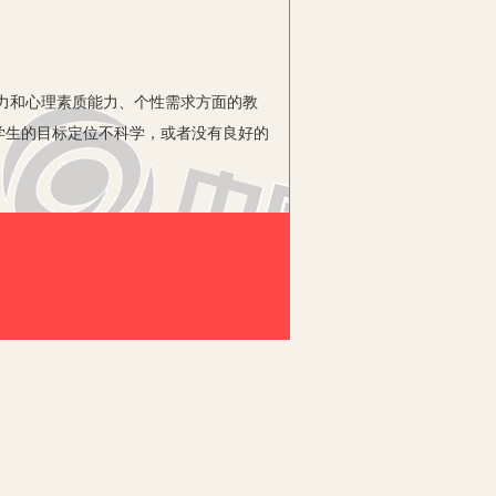
力和心理素质能力、个性需求方面的教
学生的目标定位不科学，或者没有良好的
发读书，但没有一天对自己满意过，没有
人生永远的遗憾。因此，教师应当根据小
白自己的优缺点所在，明白自己的兴趣与
哪些事是必须做的、哪些事是对的、哪些
学习动机，不能为消磨时间而学习，更不
习计划，珍惜学习时间，学好各门课程，
光，为将来升学打好坚实的基础，做一名
禁处在消极状态，不思进取，纪律性差，
适应新环境，做好教育工作。