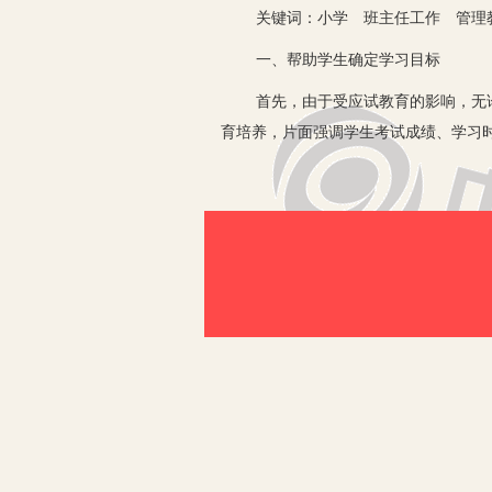
关键词：小学 班主任工作 管理
一、帮助学生确定学习目标
首先，由于受应试教育的影响，无论是
育培养，片面强调学生考试成绩、学习
学习动机和目的，没有科学的学习方法
一天能够满足自己的个性需求，最终收
学生的实际，积极引导小学生，实事求
爱好所在，明确自己的学习动机和努力
事是错的，为学习创设良好的动机和个
能为家长学习和为别人学习，要树立远
养成良好的做人基本素质；同时还要全
全面发展的优秀少先队员。
二、培养自信，带动整体效应
1.积极鼓励，克服消极心态。新生入
学习不专心，甚至回家或者不到学校上