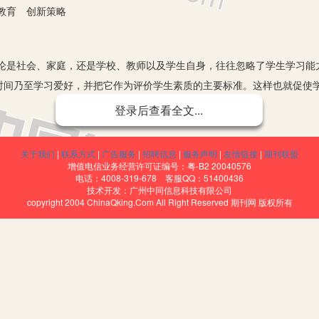
教育 创新策略
社会、家庭，还是学校、教师以及学生自身，往往忽略了学生学习能
时间乃至学习爱好，并把它作为评价学生素质的主要标准。这样也就促使
去指导，更不能实施有效的能力学习。虽然一部分学生天天努力学习、奋
登录后查看全文...
效甚微，或者自暴自弃。久而久之，他们失去了学习的自信心，留下的是
是地分析和研究每一位小学生的个性需求和学习品质，让每一位小学生明
关于我们
|
联系方式
|
广告服务
|
招聘信息
|
服务声明
|
友情链接
|
期刊联盟
方向，分清哪些事是该做的、哪些事是不该做的、哪些事是要马上做的、
增值电信业务经营许可证编号：粤-B2 20040576
电话：4008-319-678 客服QQ：51400436
性思维基础。在小学班级管理中，要教育学生摆正学习心态，树立良好的
技术开发：广州中同信息科技有限公司
copyright 2004 ChinaQking.Com All Right Reserved 期刊网 版权所有
大的奋斗目标和理想。在学校五六年的时间里，要确立主体目标，制订学
面发展，以品学兼优的成绩、多种爱好和广泛兴趣为班级争光，为学校争
学后两个月内，学生不愿上学的心态相当突出，总不愿意上学，情不自
学。面对学生这种状况，班主任要及时开导，婉转教育，对症下药，主动