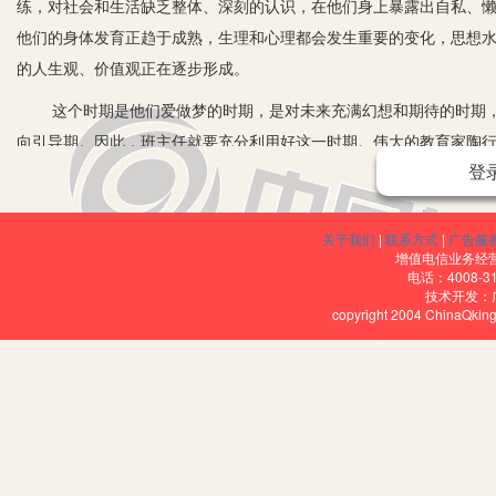
练，对社会和生活缺乏整体、深刻的认识，在他们身上暴露出自私、
他们的身体发育正趋于成熟，生理和心理都会发生重要的变化，思想
的人生观、价值观正在逐步形成。
这个时期是他们爱做梦的时期，是对未来充满幻想和期待的时期，
向引导期。因此，班主任就要充分利用好这一时期。伟大的教育家陶行知
登
格魅力来教育和影响学生，我们的形象不仅是无字之书，也是无言之
细节影响和教育学生。同时，开好班会也是班主任进行思想教育的一
的教育作用，做好学生学习、生活的管理者和引路人，做好他们的心
关于我们
|
联系方式
|
广告服
增值电信业务经营许
及时调整自己，不至于在迷茫中空耗了美好青春甚至误入歧途，才可
电话：4008-3
技术开发：
我们学生的年龄大多十几岁，这一阶段是人生发展的一个极其重要
copyright 2004 ChinaQk
有强烈的责任心，这直接关系到班主任班级工作的质量、班级的班风
做，教学成绩要抓，教室和宿舍卫生不能放，活动比赛还要争。总之
度、严谨的治学风范、高效干练的工作作风，这些都能深深地影响到
特色。从早到晚都是我们班主任的管理时间，早操、自习、课间、晚
作，也是一门艺术，既要有热情、更要有责任心和方法，做到一张一
琐碎之处，将在班级管理中升华。对于一个班主任来说，班级中的任